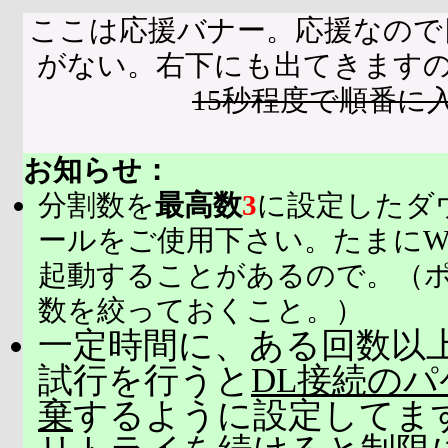
ここは応援バナー。応援なので
がない。右下にも出てきます
15秒程度で順番に
お知らせ：
分割数を
最高数
3
に設定したダ
ールをご使用下さい。たまにW
起動することがあるので。（
数を絞っておくこと。）
一定時間に、ある回数以上
試行を行うと
DL接続の
棄
するように設定してま