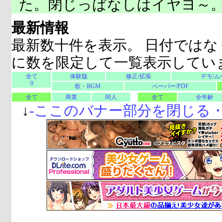
た。閉じっぱなしはイヤヨ～
最新情報
最新数十件を表示。 日付ではな
に数を限定して一覧表示してい
全て
体験版
修正/拡張
デモ/ム
0
歌・BGM
ペーパー/PDF
全て
商業
同人
全て
全年齢
↓
-
ここのバナー部分を閉じる