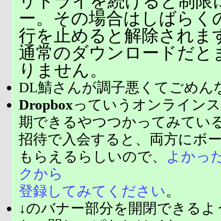
リトライを続けると制限
ー。その場合はしばらく
行を止めると解除されま
通常のダウンロードだと
りません。
DL鯖さんが調子悪くてごめん
Dropbox
っていうオンラインス
期できるやつつかってみてい
招待で入会すると、両方にボ
もらえるらしいので、
よかっ
クから
登録してみてください
。
↓のバナー部分を開閉できるよ