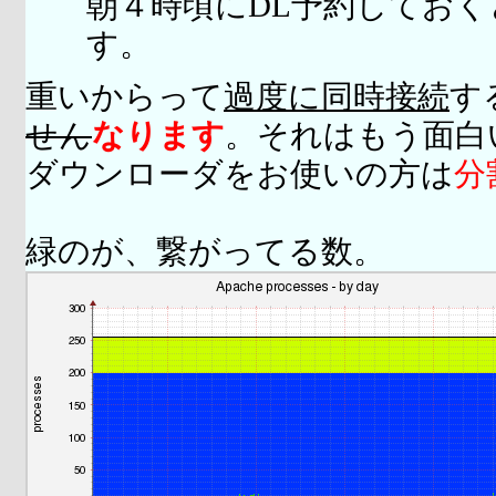
朝４時頃にDL予約してお
す。
重いからって
過度に同時接続
す
せん
なります
。それはもう面白
ダウンローダをお使いの方は
分
緑のが、繋がってる数。