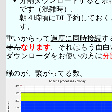
分割ダウンロードすると余
です（混雑時）。
朝４時頃にDL予約してお
す。
重いからって
過度に同時接続
す
せん
なります
。それはもう面白
ダウンローダをお使いの方は
分
緑のが、繋がってる数。