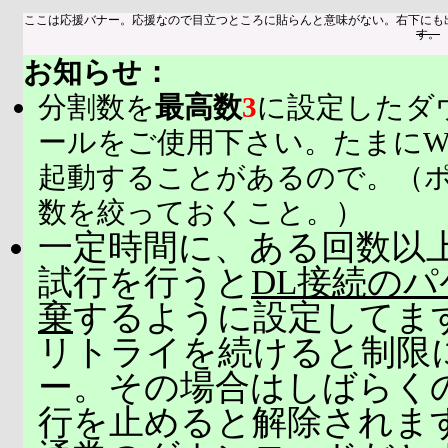
ここは応援バナー。応援なので目立つところに貼らんと意味がない。右下にも
す。
お知らせ：
分割数を
最高数
3
に設定したダ
ールをご使用下さい。たまにW
起動することがあるので。（
数を絞っておくこと。）
一定時間に、ある回数以上
試行を行うと
DL接続の
棄
するように設定してま
リトライを続けると制限
ー。その場合はしばらく
行を止めると解除されま