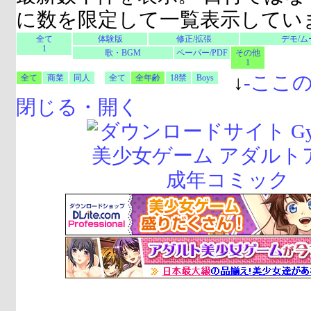
に数を限定して一覧表示してい
全て
体験版
修正/拡張
デモ/ム
1
歌・BGM
ペーパー/PDF
その他
1
↓
-
ここ
全て
商業
同人
全て
全年齢
18禁
Boys
閉じる・開く