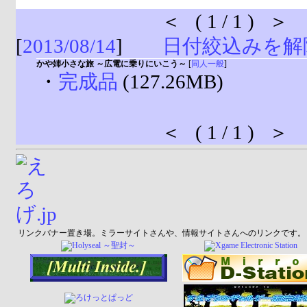
＜ ( 1 / 1 ) ＞
[
2013/08/14
]
日付絞込みを解
かや姉小さな旅 ～広電に乗りにいこう～
[
同人一般
]
・
完成品
(127.26MB)
＜ ( 1 / 1 ) ＞
リンクバナー置き場。ミラーサイトさんや、情報サイトさんへのリンクです。