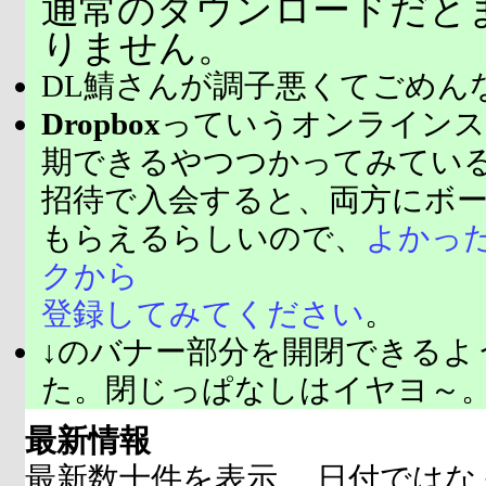
通常のダウンロードだと
りません。
DL鯖さんが調子悪くてごめん
Dropbox
っていうオンラインス
期できるやつつかってみてい
招待で入会すると、両方にボ
もらえるらしいので、
よかっ
クから
登録してみてください
。
↓のバナー部分を開閉できるよ
た。閉じっぱなしはイヤヨ～
最新情報
最新数十件を表示。 日付ではな