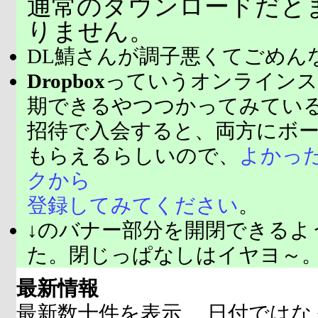
通常のダウンロードだと
りません。
DL鯖さんが調子悪くてごめん
Dropbox
っていうオンラインス
期できるやつつかってみてい
招待で入会すると、両方にボ
もらえるらしいので、
よかっ
クから
登録してみてください
。
↓のバナー部分を開閉できるよ
た。閉じっぱなしはイヤヨ～
最新情報
最新数十件を表示。 日付ではな