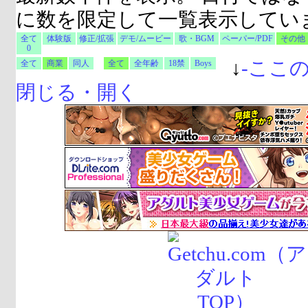
に数を限定して一覧表示してい
全て
体験版
修正/拡張
デモ/ムービー
歌・BGM
ペーパー/PDF
その他
0
↓
-
ここ
全て
商業
同人
全て
全年齢
18禁
Boys
閉じる・開く