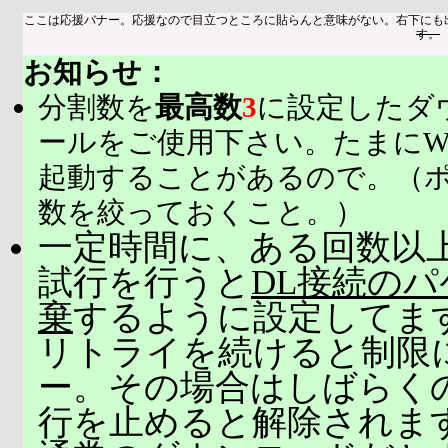
ここは応援バナー。応援なので目立つところに貼らんと意味がない。右下にも
す。
お知らせ：
分割数を
最高数
3
に設定したダ
ールをご使用下さい。たまにW
起動することがあるので。（
数を絞っておくこと。）
一定時間に、ある回数以上
試行を行うと
DL接続の
棄
するように設定してま
リトライを続けると制限
ー。その場合はしばらく
行を止めると解除されま