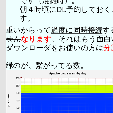
です（混雑時）。
朝４時頃にDL予約してお
す。
重いからって
過度に同時接続
す
せん
なります
。それはもう面白
ダウンローダをお使いの方は
分
緑のが、繋がってる数。