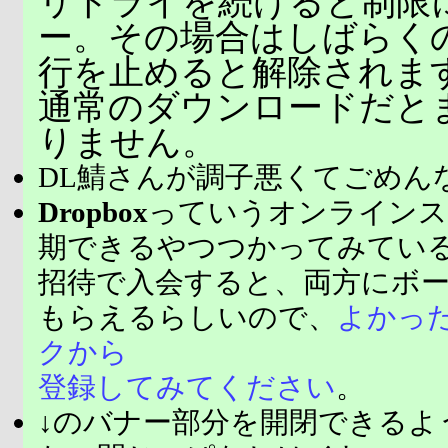
リトライを続けると制限
ー。その場合はしばらく
行を止めると解除されま
通常のダウンロードだと
りません。
DL鯖さんが調子悪くてごめん
Dropbox
っていうオンラインス
期できるやつつかってみてい
招待で入会すると、両方にボ
もらえるらしいので、
よかっ
クから
登録してみてください
。
↓のバナー部分を開閉できるよ