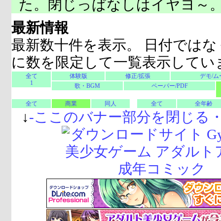
た。閉じっぱなしはイヤヨ～
最新情報
最新数十件を表示。 日付ではな
に数を限定して一覧表示してい
全て
体験版
修正/拡張
デモ/ム
1
歌・BGM
ペーパー/PDF
全て
商業
同人
全て
全年齢
↓
-
ここのバナー部分を閉じる