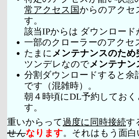
常アクセス国
からのアクセ
す。
該当IPからは ダウンロー
一部のクローラーのアクセ
たまに
メンテナンスのため
ツンデレなので
メンテナン
分割ダウンロードすると余
です（混雑時）。
朝４時頃にDL予約してお
す。
重いからって
過度に同時接続
す
せん
なります
。それはもう面白