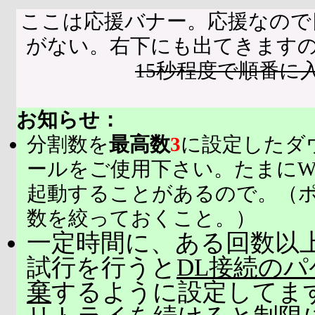
ここは応援バナー。応援なので
がない。右下にも出てきます
15秒程度で順番に
お知らせ：
分割数を
最高数
3
に設定したダ
ールをご使用下さい。たまにW
起動することがあるので。（
数を絞っておくこと。）
一定時間に、ある回数以上
試行を行うと
DL接続の
棄
するように設定してま