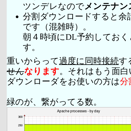
ツンデレなので
メンテナン
分割ダウンロードすると余
です（混雑時）。
朝４時頃にDL予約してお
す。
重いからって
過度に同時接続
す
せん
なります
。それはもう面白
ダウンローダをお使いの方は
分
緑のが、繋がってる数。