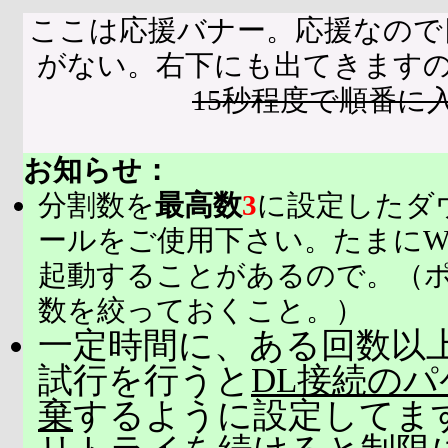
ここは応援バナー。応援なので
がない。右下にも出てきます
15秒程度で順番に
お知らせ：
分割数を
最高数
3
に設定したダ
ールをご使用下さい。たまにW
起動することがあるので。（
数を絞っておくこと。）
一定時間に、ある回数以上
試行を行うと
DL接続の
棄
するように設定してま