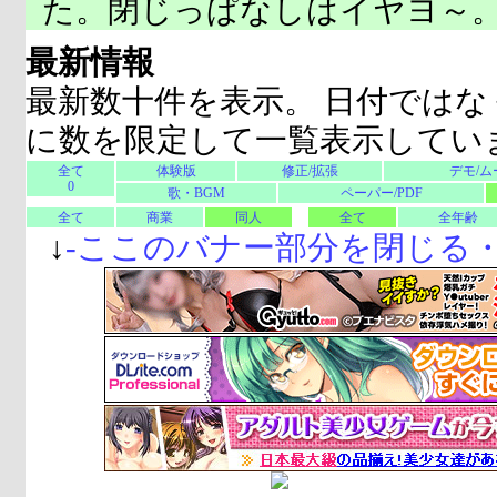
た。閉じっぱなしはイヤヨ～
最新情報
最新数十件を表示。 日付ではな
に数を限定して一覧表示してい
全て
体験版
修正/拡張
デモ/ム
0
歌・BGM
ペーパー/PDF
全て
商業
同人
全て
全年齢
↓
-
ここのバナー部分を閉じる