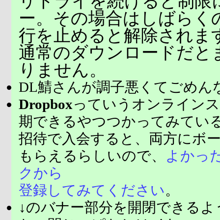
リトライを続けると制限
ー。その場合はしばらく
行を止めると解除されま
通常のダウンロードだと
りません。
DL鯖さんが調子悪くてごめん
Dropbox
っていうオンラインス
期できるやつつかってみてい
招待で入会すると、両方にボ
もらえるらしいので、
よかっ
クから
登録してみてください
。
↓のバナー部分を開閉できるよ