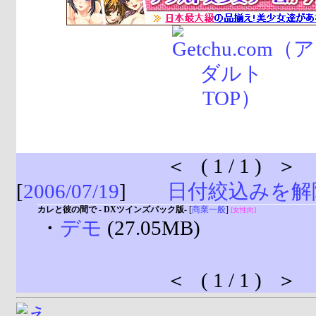
＜ ( 1 / 1 ) ＞
[
2006/07/19
]
日付絞込みを解
カレと彼の間で - DXツインズパック版-
[
商業一般
]
[女性向]
・
デモ
(27.05MB)
＜ ( 1 / 1 ) ＞