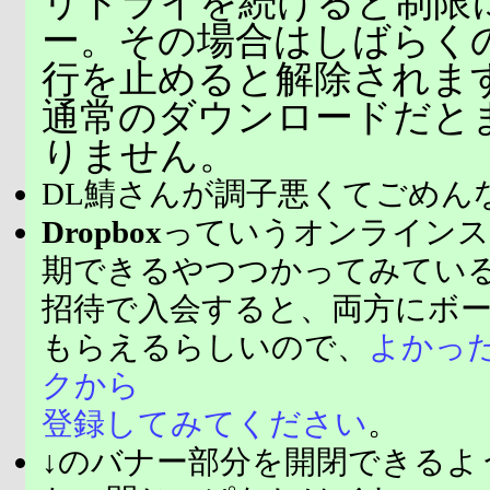
リトライを続けると制限
ー。その場合はしばらく
行を止めると解除されま
通常のダウンロードだと
りません。
DL鯖さんが調子悪くてごめん
Dropbox
っていうオンラインス
期できるやつつかってみてい
招待で入会すると、両方にボ
もらえるらしいので、
よかっ
クから
登録してみてください
。
↓のバナー部分を開閉できるよ