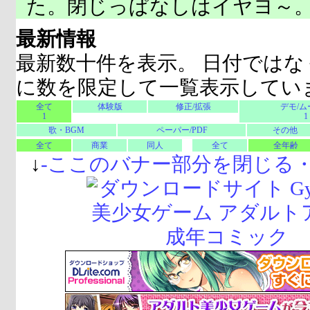
た。閉じっぱなしはイヤヨ～
最新情報
最新数十件を表示。 日付ではな
に数を限定して一覧表示してい
全て
体験版
修正/拡張
デモ/ム
1
1
歌・BGM
ペーパー/PDF
その他
全て
商業
同人
全て
全年齢
↓
-
ここのバナー部分を閉じる