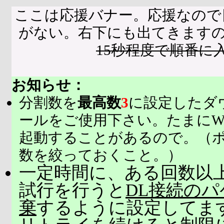
ここは応援バナー。応援なので
がない。右下にも出てきます
15秒程度で順番に
お知らせ：
分割数を
最高数
3
に設定したダ
ールをご使用下さい。たまにW
起動することがあるので。（
数を絞っておくこと。）
一定時間に、ある回数以上
試行を行うと
DL接続の
棄
するように設定してま