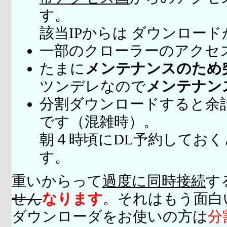
す。
該当IPからは ダウンロー
一部のクローラーのアクセ
たまに
メンテナンスのため
ツンデレなので
メンテナン
分割ダウンロードすると余
です（混雑時）。
朝４時頃にDL予約してお
す。
重いからって
過度に同時接続
す
せん
なります
。それはもう面白
ダウンローダをお使いの方は
分