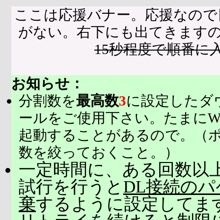
ここは応援バナー。応援なので
がない。右下にも出てきます
15秒程度で順番に
お知らせ：
分割数を
最高数
3
に設定したダ
ールをご使用下さい。たまにW
起動することがあるので。（
数を絞っておくこと。）
一定時間に、ある回数以上
試行を行うと
DL接続の
棄
するように設定してま