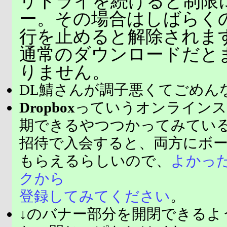
リトライを続けると制限
ー。その場合はしばらく
行を止めると解除されま
通常のダウンロードだと
りません。
DL鯖さんが調子悪くてごめん
Dropbox
っていうオンラインス
期できるやつつかってみてい
招待で入会すると、両方にボ
もらえるらしいので、
よかっ
クから
登録してみてください
。
↓のバナー部分を開閉できるよ