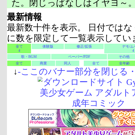
た。閉じっぱなしはイヤヨ～
最新情報
最新数十件を表示。 日付ではな
に数を限定して一覧表示してい
全て
体験版
修正/拡張
デモ/ム
4
4
歌・BGM
ペーパー/PDF
その他
全て
商業
同人
全て
全年齢
↓
-
ここのバナー部分を閉じる