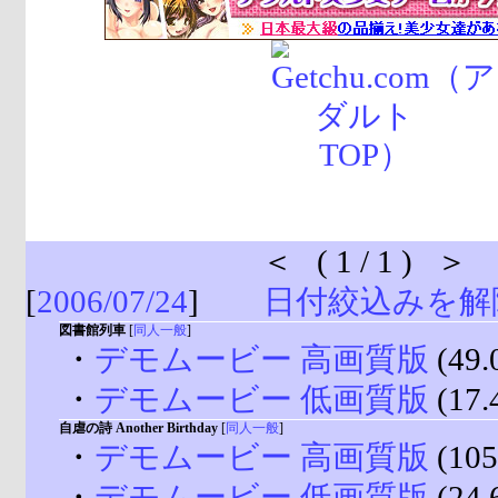
＜ ( 1 / 1 ) ＞
[
2006/07/24
]
日付絞込みを解
図書館列車
[
同人一般
]
・
デモムービー 高画質版
(49.
・
デモムービー 低画質版
(17.
自虐の詩 Another Birthday
[
同人一般
]
・
デモムービー 高画質版
(105
・
デモムービー 低画質版
(24.