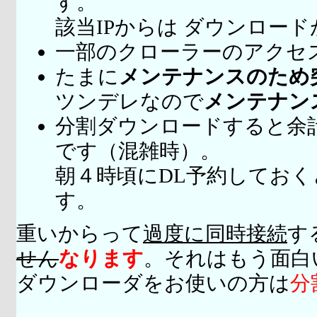
す。
該当IPからは ダウンロー
一部のクローラーのアクセ
たまに
メンテナンスのため
ツンデレなので
メンテナン
分割ダウンロードすると余
です（混雑時）。
朝４時頃にDL予約してお
す。
重いからって
過度に同時接続
す
せん
なります
。それはもう面白
ダウンローダをお使いの方は
分