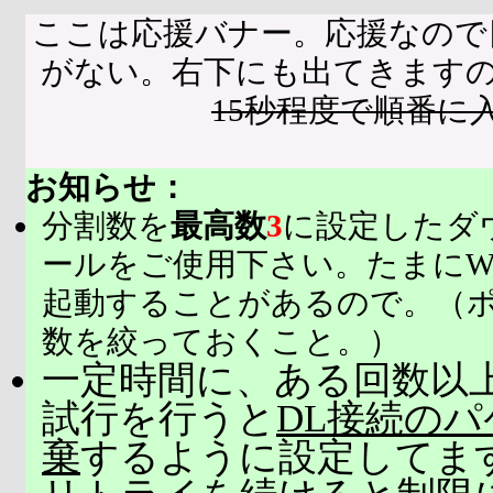
ここは応援バナー。応援なので
がない。右下にも出てきます
15秒程度で順番に
お知らせ：
分割数を
最高数
3
に設定したダ
ールをご使用下さい。たまにW
起動することがあるので。（
数を絞っておくこと。）
一定時間に、ある回数以上
試行を行うと
DL接続の
棄
するように設定してま