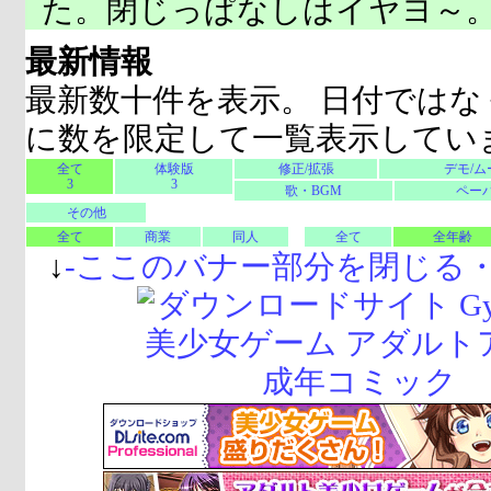
た。閉じっぱなしはイヤヨ～
最新情報
最新数十件を表示。 日付ではな
に数を限定して一覧表示してい
全て
体験版
修正/拡張
デモ/ム
3
3
歌・BGM
ペーパ
その他
全て
商業
同人
全て
全年齢
↓
-
ここのバナー部分を閉じる