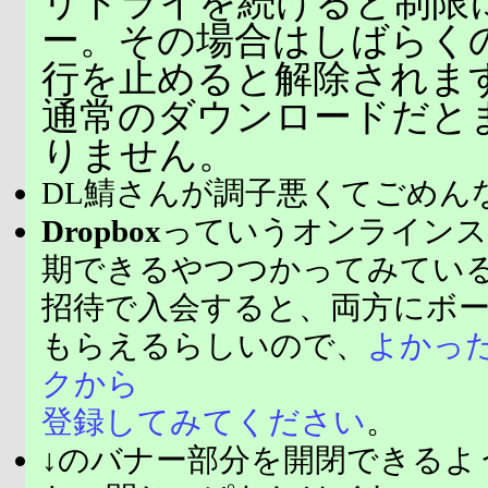
リトライを続けると制限
ー。その場合はしばらく
行を止めると解除されま
通常のダウンロードだと
りません。
DL鯖さんが調子悪くてごめん
Dropbox
っていうオンラインス
期できるやつつかってみてい
招待で入会すると、両方にボ
もらえるらしいので、
よかっ
クから
登録してみてください
。
↓のバナー部分を開閉できるよ