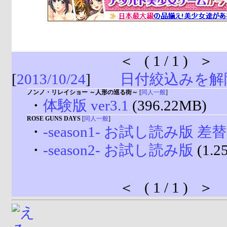
＜ ( 1 / 1 ) ＞
[
2013/10/24
]
日付絞込みを解
ノンノ・リレイショー ～人形の巡る街～
[
同人一般
]
・
体験版 ver3.1
(396.22MB)
ROSE GUNS DAYS
[
同人一般
]
・
-season1- お試し読み版 差
・
-season2- お試し読み版
(1.2
＜ ( 1 / 1 ) ＞