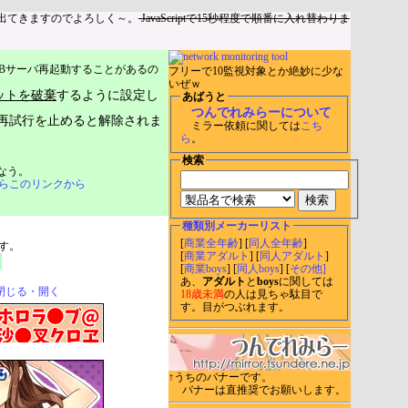
出てきますのでよろしく～。
JavaScriptで15秒程度で順番に入れ替わりま
Bサーバ再起動することがあるの
フリーで10監視対象とか絶妙に少な
いぜｗ
ットを破棄
するように設定し
あばうと
つんでれみらーについて
再試行を止めると解除されま
ミラー依頼に関しては
こち
ら
。
検索
なう。
らこのリンクから
種類別メーカーリスト
[
商業全年齢
] [
同人全年齢
]
す。
[
商業アダルト
] [
同人アダルト
]
[
商業boys
] [
同人boys
] [
その他]
あ、
アダルト
と
boys
に関しては
閉じる・開く
18歳未満
の人は見ちゃ駄目で
す。目がつぶれます。
↑うちのバナーです。
バナーは直推奨でお願いします。