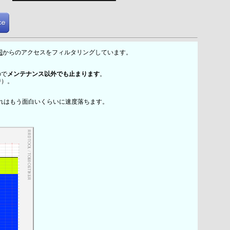
国
からのアクセスをフィルタリングしています。
ので
メンテナンス以外でも止まります
。
時）。
れはもう面白いくらいに速度落ちます。