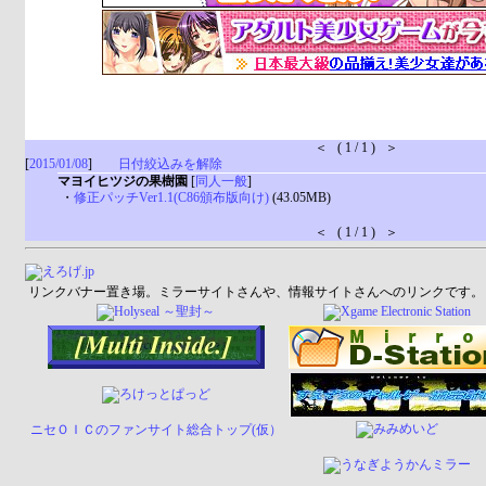
＜ ( 1 / 1 ) ＞
[
2015/01/08
]
日付絞込みを解除
マヨイヒツジの果樹園
[
同人一般
]
・
修正パッチVer1.1(C86頒布版向け)
(43.05MB)
＜ ( 1 / 1 ) ＞
リンクバナー置き場。ミラーサイトさんや、情報サイトさんへのリンクです。
ニセＯＩＣのファンサイト総合トップ(仮）