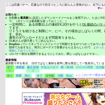
ここは応援バナー。応援なので目立つところに貼らんと意味がない。右下にも
す。
お知らせ：
分割数を
最高数
3
に設定したダウンロードツールをご使用下さい。たまにWE
で。（ポイントは最高数を絞っておくこと。）
一定時間に、ある回数以上の連続DL試行を行うと
DL接続のパケ
てます。
リトライを続けると制限にー。にー。その場合はしばらくの間、
す。祈れ。
通常のダウンロードだとまず問題有りません。
DL鯖さんが調子悪くてごめんなさい。
Dropbox
っていうオンラインストレージで同期できるやつつかってみている
招待で入会すると、両方にボーナスで容量がもらえるらしいので、
よかった
登録してみてください
。
↓のバナー部分を開閉できるようにしてみた。閉じっぱなしはイヤヨ～。
最新情報
最新数十件を表示。 日付ではなく素材を基準に数を限定して一覧表示していま
全て
体験版
修正/拡張
デモ/ムービー
歌・BGM
ペーパー/PDF
その他
1
1
↓
-
ここのバナー部分を
全て
商業
同人
全て
全年齢
18禁
Boys