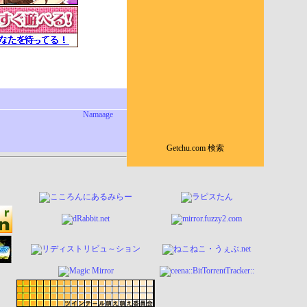
Namaage
Getchu.com 検索