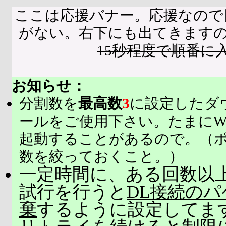
ここは応援バナー。応援なので
がない。右下にも出てきます
15秒程度で順番に
お知らせ：
分割数を
最高数
3
に設定したダ
ールをご使用下さい。たまにW
起動することがあるので。（
数を絞っておくこと。）
一定時間に、ある回数以上
試行を行うと
DL接続の
棄
するように設定してま