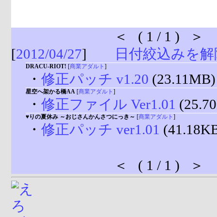
＜ ( 1 / 1 ) ＞
[
2012/04/27
]
日付絞込みを解
DRACU-RIOT!
[
商業アダルト
]
・
修正パッチ v1.20
(23.11MB)
星空へ架かる橋AA
[
商業アダルト
]
・
修正ファイル Ver1.01
(25.7
♥りの夏休み ～おじさんかんさつにっき～
[
商業アダルト
]
・
修正パッチ ver1.01
(41.18K
＜ ( 1 / 1 ) ＞