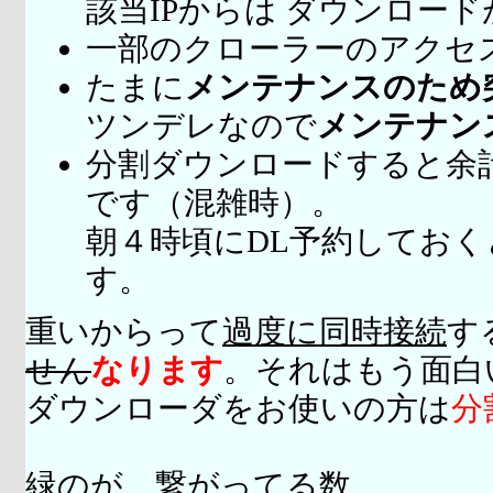
該当IPからは ダウンロー
一部のクローラーのアクセ
たまに
メンテナンスのため
ツンデレなので
メンテナン
分割ダウンロードすると余
です（混雑時）。
朝４時頃にDL予約してお
す。
重いからって
過度に同時接続
す
せん
なります
。それはもう面白
ダウンローダをお使いの方は
分
緑のが、繋がってる数。