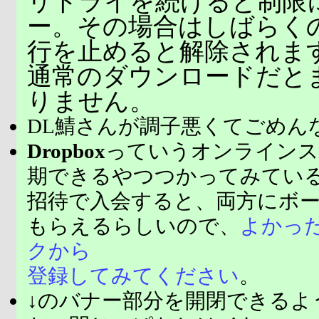
リトライを続けると制限
ー。その場合はしばらく
行を止めると解除されま
通常のダウンロードだと
りません。
DL鯖さんが調子悪くてごめん
Dropbox
っていうオンラインス
期できるやつつかってみてい
招待で入会すると、両方にボ
もらえるらしいので、
よかっ
クから
登録してみてください
。
↓のバナー部分を開閉できるよ