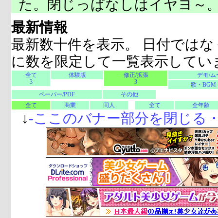
た。閉じっぱなしはイヤヨ～
最新情報
最新数十件を表示。 日付ではな
に数を限定して一覧表示してい
全て
体験版
修正/拡張
デモ/ム
3
3
歌・BGM
ペーパー/PDF
その他
全て
商業
同人
全て
全年齢
↓
-
ここのバナー部分を閉じる