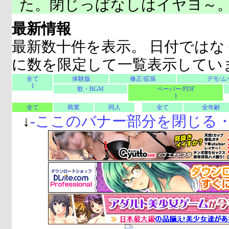
た。閉じっぱなしはイヤヨ～
最新情報
最新数十件を表示。 日付ではな
に数を限定して一覧表示してい
全て
体験版
修正/拡張
デモ/ム
1
歌・BGM
ペーパー/PDF
1
全て
商業
同人
全て
全年齢
↓
-
ここのバナー部分を閉じる