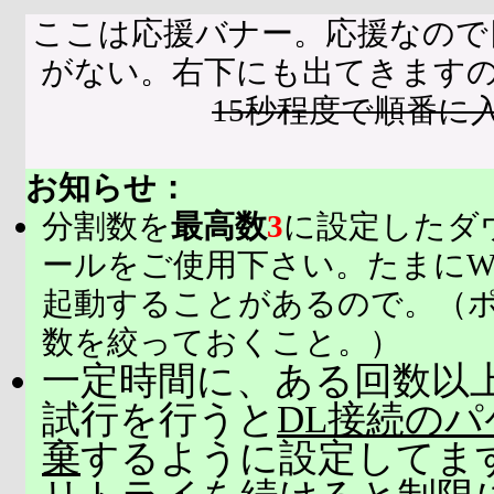
ここは応援バナー。応援なので
がない。右下にも出てきます
15秒程度で順番に
お知らせ：
分割数を
最高数
3
に設定したダ
ールをご使用下さい。たまにW
起動することがあるので。（
数を絞っておくこと。）
一定時間に、ある回数以上
試行を行うと
DL接続の
棄
するように設定してま