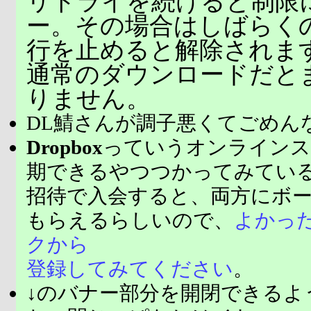
リトライを続けると制限
ー。その場合はしばらく
行を止めると解除されま
通常のダウンロードだと
りません。
DL鯖さんが調子悪くてごめん
Dropbox
っていうオンラインス
期できるやつつかってみてい
招待で入会すると、両方にボ
もらえるらしいので、
よかっ
クから
登録してみてください
。
↓のバナー部分を開閉できるよ