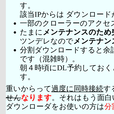
す。
該当IPからは ダウンロー
一部のクローラーのアクセ
たまに
メンテナンスのため
ツンデレなので
メンテナン
分割ダウンロードすると余
です（混雑時）。
朝４時頃にDL予約してお
す。
重いからって
過度に同時接続
す
せん
なります
。それはもう面白
ダウンローダをお使いの方は
分