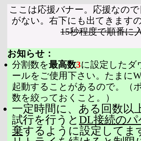
ここは応援バナー。応援なので
がない。右下にも出てきます
15秒程度で順番に
お知らせ：
分割数を
最高数
3
に設定したダ
ールをご使用下さい。たまにW
起動することがあるので。（
数を絞っておくこと。）
一定時間に、ある回数以上
試行を行うと
DL接続の
棄
するように設定してま