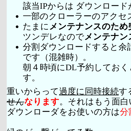
該当IPからは ダウンロー
一部のクローラーのアクセ
たまに
メンテナンスのため
ツンデレなので
メンテナン
分割ダウンロードすると余
です（混雑時）。
朝４時頃にDL予約してお
す。
重いからって
過度に同時接続
す
せん
なります
。それはもう面白
ダウンローダをお使いの方は
分