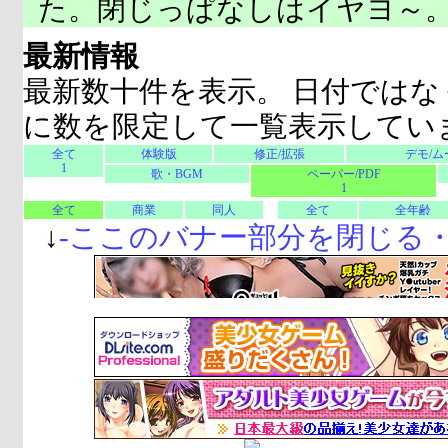
た。閉じっぱなしはイヤヨ～
最新情報
最新数十件を表示。 日付ではな
に数を限定して一覧表示してい
全て
体験版
修正/拡張
デモ/ム
1
歌・BGM
ペーパー/PDF
1
全て
商業
同人
全て
全年齢
↓
-
ここのバナー部分を閉じる