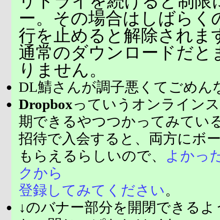
リトライを続けると制限
ー。その場合はしばらく
行を止めると解除されま
通常のダウンロードだと
りません。
DL鯖さんが調子悪くてごめん
Dropbox
っていうオンラインス
期できるやつつかってみてい
招待で入会すると、両方にボ
もらえるらしいので、
よかっ
クから
登録してみてください
。
↓のバナー部分を開閉できるよ