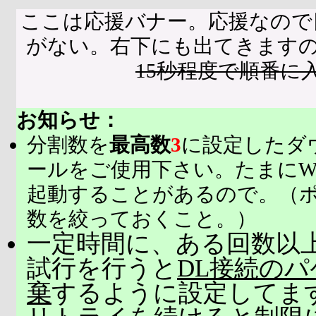
ここは応援バナー。応援なので
がない。右下にも出てきます
15秒程度で順番に
お知らせ：
分割数を
最高数
3
に設定したダ
ールをご使用下さい。たまにW
起動することがあるので。（
数を絞っておくこと。）
一定時間に、ある回数以上
試行を行うと
DL接続の
棄
するように設定してま