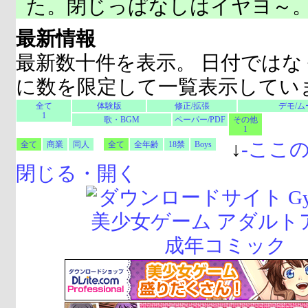
た。閉じっぱなしはイヤヨ～
最新情報
最新数十件を表示。 日付ではな
に数を限定して一覧表示してい
全て
体験版
修正/拡張
デモ/ム
1
歌・BGM
ペーパー/PDF
その他
1
↓
-
ここ
全て
商業
同人
全て
全年齢
18禁
Boys
閉じる・開く