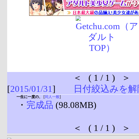
＜ ( 1 / 1 ) ＞
[
2015/01/31
]
日付絞込みを解
一生に一度の、
[
同人一般
]
・
完成品
(98.08MB)
＜ ( 1 / 1 ) ＞