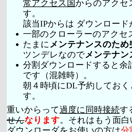
常アクセス国
からのアクセ
す。
該当IPからは ダウンロー
一部のクローラーのアクセ
たまに
メンテナンスのため
ツンデレなので
メンテナン
分割ダウンロードすると余
です（混雑時）。
朝４時頃にDL予約してお
す。
重いからって
過度に同時接続
す
せん
なります
。それはもう面白
ダウンローダをお使いの方は
分