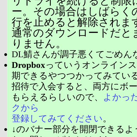
リトライを続けると制限
ー。その場合はしばらく
行を止めると解除されま
通常のダウンロードだと
りません。
DL鯖さんが調子悪くてごめん
Dropbox
っていうオンラインス
期できるやつつかってみてい
招待で入会すると、両方にボ
もらえるらしいので、
よかっ
クから
登録してみてください
。
↓のバナー部分を開閉できるよ