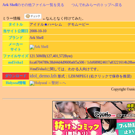
Ark Shell
のその他ファイル一覧を見る
つんでれみらーのトップへ戻る
ミラー情報
←なんとなく付けてみた。
タイトル
アイドル★ハーレム デモムービー
当サイト公開日
2008-10-10
ブランド
Ark Shell
メーカー
サイト
ファイルサイズ
121.50MB(127,401,572Byte)
md5/sha1
fcca6704789c38d44d4d9600a6f5a506 / 1cbf689824617a83221614b28be
※md5/sha1に関しては、わかる人向けです。
idol_demo.lzh
ダウンロード
形式：LZH/MPEG1 (右クリックで保存を推奨)
Holyseal情報
Holyseal ～聖封～へ
Copyright ©unic