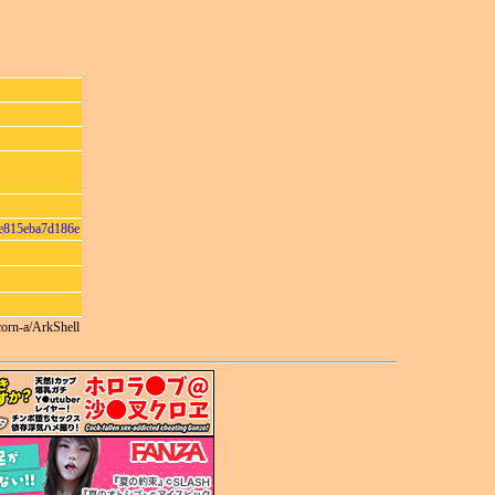
e815eba7d186e
orn-a/ArkShell