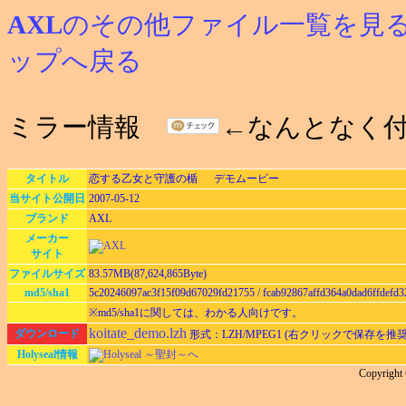
AXL
のその他ファイル一覧を見
ップへ戻る
ミラー情報
←なんとなく
タイトル
恋する乙女と守護の楯 デモムービー
当サイト公開日
2007-05-12
ブランド
AXL
メーカー
サイト
ファイルサイズ
83.57MB(87,624,865Byte)
md5/sha1
5c20246097ac3f15f09d67029fd21755 / fcab92867affd364a0dad6ffdefd3
※md5/sha1に関しては、わかる人向けです。
koitate_demo.lzh
ダウンロード
形式：LZH/MPEG1 (右クリックで保存を推奨
Holyseal情報
Holyseal ～聖封～へ
Copyrigh