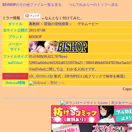
BISHOP
のその他ファイル一覧を見る
つんでれみらーのトップへ戻る
ミラー情報
←なんとなく付けてみた。
タイトル
裏教師 ～背徳の淫悦授業～ デモムービー
当サイト公開日
2011-07-08
ブランド
BISHOP
メーカー
サイト
ファイルサイズ
95.01MB(99,622,767Byte)
md5/sha1
52661aebfebcc6d5202a82522035ba21 / 58841486eb656478256ee5aa1e5
※md5/sha1に関しては、わかる人向けです。
uk_demo.zip
ダウンロード
形式：ZIP/MPEG1 (右クリックで保存を推奨)
Holyseal情報
Holyseal ～聖封～へ
Copyr