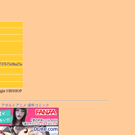
737b75c0ba25a
ight ©BISHOP