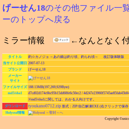
げーせん18
のその他ファイル一
ーのトップへ戻る
ミラー情報
←なんとなく
タイトル
釣☆カノジョ ～あの娘は釣り頃、釣られ頃～ 改訂版体験版
当サイト公開日
2007-07-13
ブランド
げーせん18
メーカー
サイト
ファイルサイズ
188.13MB(197,269,929Byte)
md5/sha1
d7cd02d174c6bc95b15dd68fe6c50ec2 / 4d247e23960f5745ae85fab45b8
※md5/sha1に関しては、わかる人向けです。
tyoukano0712.zip
ダウンロード
形式：ZIP/自己解凍EXE (右クリックで保
Holyseal情報
Holyseal ～聖封～へ
Copyright ©unic