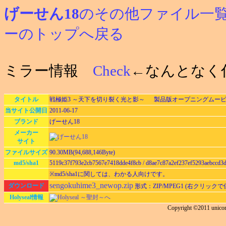
げーせん18
のその他ファイル一
ーのトップへ戻る
ミラー情報
Check
←なんとなく
タイトル
戦極姫3 ～天下を切り裂く光と影～ 製品版オープニングムー
当サイト公開日
2011-06-17
ブランド
げーせん18
メーカー
サイト
ファイルサイズ
90.30MB(94,688,146Byte)
md5/sha1
5119c37f793e2cb7567e7418dde4f8cb / d8ae7c87a2ef237ef5293aebccd3d
※md5/sha1に関しては、わかる人向けです。
sengokuhime3_newop.zip
ダウンロード
形式：ZIP/MPEG1 (右クリック
Holyseal情報
Holyseal ～聖封～へ
Copyright ©2011 unico