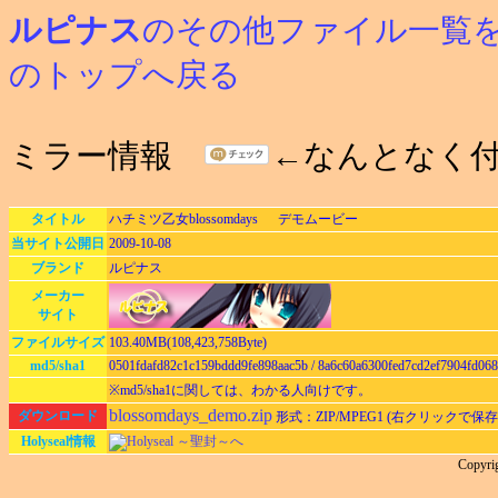
ルピナス
のその他ファイル一覧
のトップへ戻る
ミラー情報
←なんとなく
タイトル
ハチミツ乙女blossomdays デモムービー
当サイト公開日
2009-10-08
ブランド
ルピナス
メーカー
サイト
ファイルサイズ
103.40MB(108,423,758Byte)
md5/sha1
0501fdafd82c1c159bddd9fe898aac5b / 8a6c60a6300fed7cd2ef7904fd068
※md5/sha1に関しては、わかる人向けです。
blossomdays_demo.zip
ダウンロード
形式：ZIP/MPEG1 (右クリックで保
Holyseal情報
Holyseal ～聖封～へ
Copyri