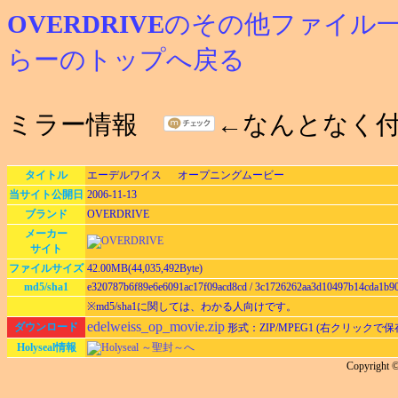
OVERDRIVE
のその他ファイル
らーのトップへ戻る
ミラー情報
←なんとなく
タイトル
エーデルワイス オープニングムービー
当サイト公開日
2006-11-13
ブランド
OVERDRIVE
メーカー
サイト
ファイルサイズ
42.00MB(44,035,492Byte)
md5/sha1
e320787b6f89e6e6091ac17f09acd8cd / 3c1726262aa3d10497b14cda1b9
※md5/sha1に関しては、わかる人向けです。
edelweiss_op_movie.zip
ダウンロード
形式：ZIP/MPEG1 (右クリックで
Holyseal情報
Holyseal ～聖封～へ
Copyrigh