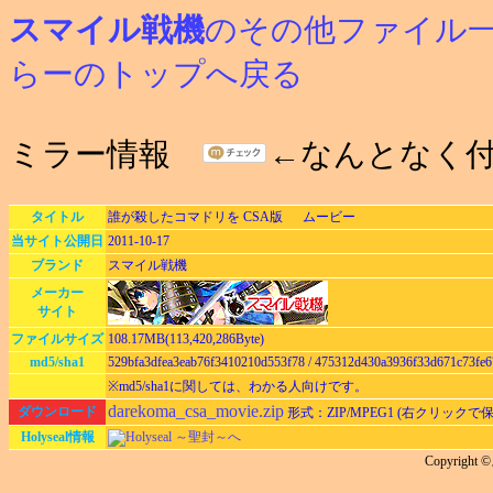
スマイル戦機
のその他ファイル
らーのトップへ戻る
ミラー情報
←なんとなく
タイトル
誰が殺したコマドリを CSA版 ムービー
当サイト公開日
2011-10-17
ブランド
スマイル戦機
メーカー
サイト
ファイルサイズ
108.17MB(113,420,286Byte)
md5/sha1
529bfa3dfea3eab76f3410210d553f78 / 475312d430a3936f33d671c73fe
※md5/sha1に関しては、わかる人向けです。
darekoma_csa_movie.zip
ダウンロード
形式：ZIP/MPEG1 (右クリックで
Holyseal情報
Holyseal ～聖封～へ
Copyrig