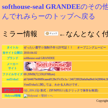
softhouse-seal GRANDEE
のその
んでれみらーのトップへ戻る
ミラー情報
←なんとなく
タイトル
ぜったい遵守☆強制子作り許可証！！ オープニングムービー
当サイト公開日
2010-04-02
ブランド
softhouse-seal GRANDEE
メーカー
サイト
ファイルサイズ
69.20MB(72,559,878Byte)
md5/sha1
ab7d44679e9689caaea8128e37e35c1a / 246728928a6a9ad9eb5428964c3
※md5/sha1に関しては、わかる人向けです。
op_mv.zip
ダウンロード
形式：ZIP/MPEG1 (右クリックで保存を推奨)
Holyseal情報
Holyseal ～聖封～へ
Copyrig