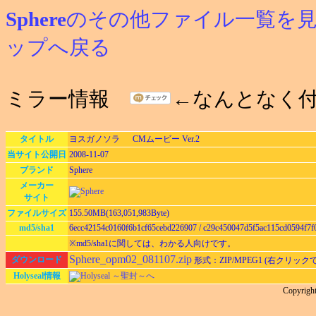
Sphere
のその他ファイル一覧を
ップへ戻る
ミラー情報
←なんとなく
タイトル
ヨスガノソラ CMムービー Ver.2
当サイト公開日
2008-11-07
ブランド
Sphere
メーカー
サイト
ファイルサイズ
155.50MB(163,051,983Byte)
md5/sha1
6ecc42154c0160f6b1cf65cebd226907 / c29c450047d5f5ac115cd0594f7f
※md5/sha1に関しては、わかる人向けです。
Sphere_opm02_081107.zip
ダウンロード
形式：ZIP/MPEG1 (右クリッ
Holyseal情報
Holyseal ～聖封～へ
Copyrigh