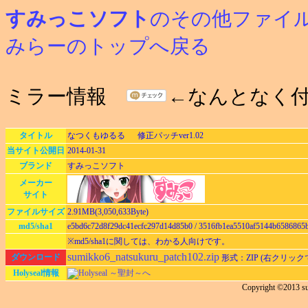
すみっこソフト
のその他ファイ
みらーのトップへ戻る
ミラー情報
←なんとなく
タイトル
なつくもゆるる 修正パッチver1.02
当サイト公開日
2014-01-31
ブランド
すみっこソフト
メーカー
サイト
ファイルサイズ
2.91MB(3,050,633Byte)
md5/sha1
e5bd6c72d8f29dc41ecfc297d14d85b0 / 3516fb1ea5510af5144b6586865
※md5/sha1に関しては、わかる人向けです。
sumikko6_natsukuru_patch102.zip
ダウンロード
形式：ZIP (右クリッ
Holyseal情報
Holyseal ～聖封～へ
Copyright ©2013 s