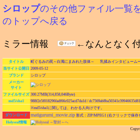
シロップ
のその他ファイル一覧
のトップへ戻る
ミラー情報
←なんとなく
タイトル
町ぐるみの罠～白濁にまみれた肢体～ 乳揉みインタビューム
当サイト公開日
2009-05-12
ブランド
シロップ
メーカー
サイト
ファイルサイズ
300.27MB(314,858,046Byte)
md5/sha1
988f2e5f018296fadf66c025acd7da1d / dc7569ab8ba50341e39946635d8
※md5/sha1に関しては、わかる人向けです。
matigurumi_movie.zip
ダウンロード
形式：ZIP/MPEG1 (右クリックで保
Holyseal情報
Holyseal ～聖封～へ
Copy