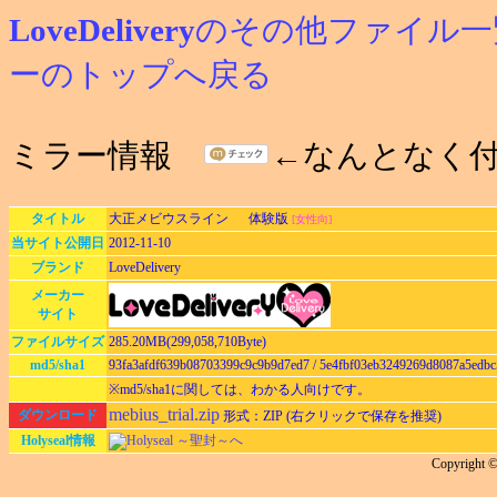
LoveDelivery
のその他ファイル一
ーのトップへ戻る
ミラー情報
←なんとなく
タイトル
大正メビウスライン 体験版
[女性向]
当サイト公開日
2012-11-10
ブランド
LoveDelivery
メーカー
サイト
ファイルサイズ
285.20MB(299,058,710Byte)
md5/sha1
93fa3afdf639b08703399c9c9b9d7ed7 / 5e4fbf03eb3249269d8087a5edbc
※md5/sha1に関しては、わかる人向けです。
mebius_trial.zip
ダウンロード
形式：ZIP (右クリックで保存を推奨)
Holyseal情報
Holyseal ～聖封～へ
Copyright 