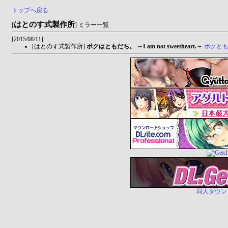
トップへ戻る
はとのす式製作所
[
] ミラー一覧
[2015/08/11]
[はとのす式製作所]
ボクはともだち。 ～I am not sweetheart.～
ボクとも。
同人ダウンロー