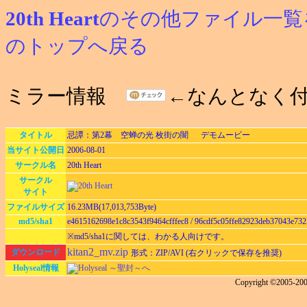
20th Heart
のその他ファイル一覧
のトップへ戻る
ミラー情報
←なんとなく
タイトル
忌譚：第2幕 空蝉の光 枚街の闇 デモムービー
当サイト公開日
2006-08-01
サークル名
20th Heart
サークル
サイト
ファイルサイズ
16.23MB(17,013,753Byte)
md5/sha1
e4615162698e1c8c3543f9464cfffec8 / 96cdf5c05ffe82923deb37043e732
※md5/sha1に関しては、わかる人向けです。
kitan2_mv.zip
ダウンロード
形式：ZIP/AVI (右クリックで保存を推奨)
Holyseal情報
Holyseal ～聖封～へ
Copyright ©2005-200