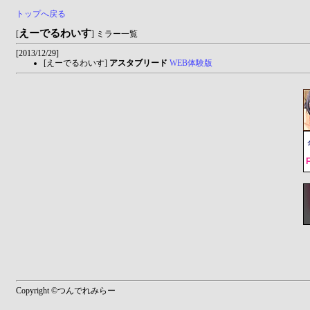
トップへ戻る
えーでるわいす
[
] ミラー一覧
[2013/12/29]
[えーでるわいす]
アスタブリード
WEB体験版
Copyright ©つんでれみらー