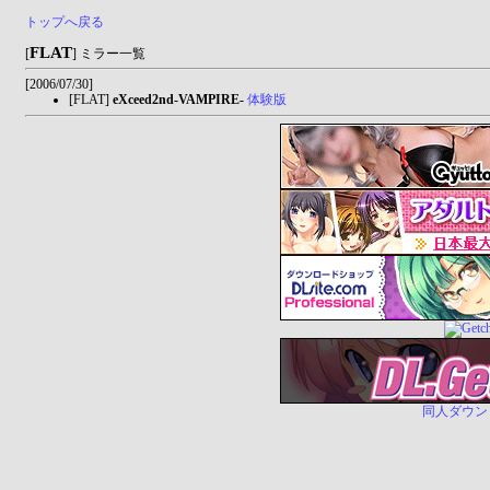
トップへ戻る
FLAT
[
] ミラー一覧
[2006/07/30]
[FLAT]
eXceed2nd-VAMPIRE-
体験版
同人ダウンロー