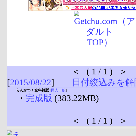
＜ ( 1 / 1 ) ＞
[
2015/08/22
]
日付絞込みを解
らんかつ！全年齢版
[
同人一般
]
・
完成版
(383.22MB)
＜ ( 1 / 1 ) ＞