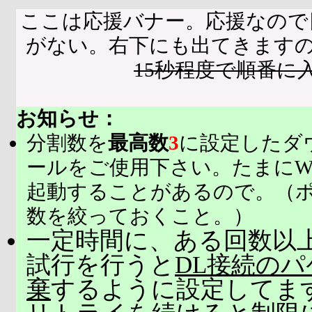
ここは応援バナー。応援なので
がない。右下にも出てきます
15秒程度で順番に
お知らせ：
分割数を
最高数
3
に設定したダ
ールをご使用下さい。たまにW
起動することがあるので。（
数を絞っておくこと。）
一定時間に、ある回数以上
試行を行うと
DL接続の
棄
するように設定してま