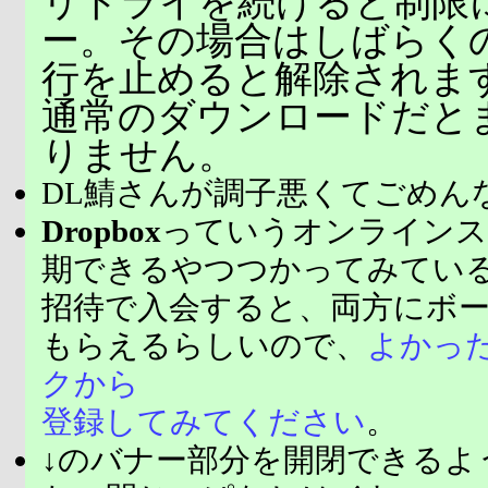
リトライを続けると制限
ー。その場合はしばらく
行を止めると解除されま
通常のダウンロードだと
りません。
DL鯖さんが調子悪くてごめん
Dropbox
っていうオンラインス
期できるやつつかってみてい
招待で入会すると、両方にボ
もらえるらしいので、
よかっ
クから
登録してみてください
。
↓のバナー部分を開閉できるよ