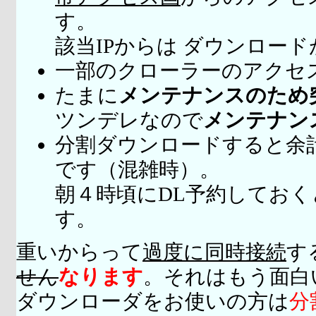
す。
該当IPからは ダウンロー
一部のクローラーのアクセ
たまに
メンテナンスのため
ツンデレなので
メンテナン
分割ダウンロードすると余
です（混雑時）。
朝４時頃にDL予約してお
す。
重いからって
過度に同時接続
す
せん
なります
。それはもう面白
ダウンローダをお使いの方は
分