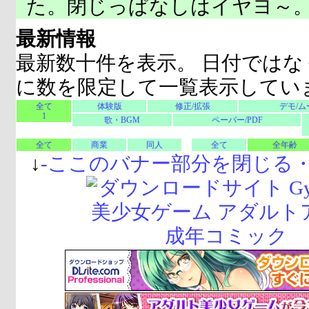
た。閉じっぱなしはイヤヨ～
最新情報
最新数十件を表示。 日付ではな
に数を限定して一覧表示してい
全て
体験版
修正/拡張
デモ/ム
1
歌・BGM
ペーパー/PDF
全て
商業
同人
全て
全年齢
↓
-
ここのバナー部分を閉じる