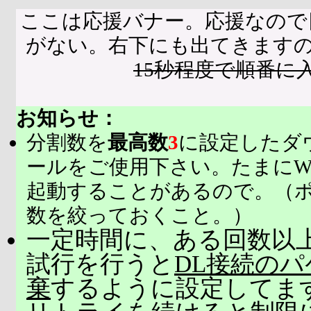
ここは応援バナー。応援なので
がない。右下にも出てきます
15秒程度で順番に
お知らせ：
分割数を
最高数
3
に設定したダ
ールをご使用下さい。たまにW
起動することがあるので。（
数を絞っておくこと。）
一定時間に、ある回数以上
試行を行うと
DL接続の
棄
するように設定してま