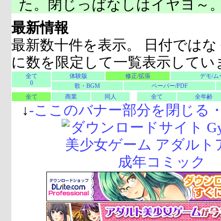
た。閉じっぱなしはイヤヨ～
最新情報
最新数十件を表示。 日付ではな
に数を限定して一覧表示してい
全て
体験版
修正/拡張
デモ/ム
0
歌・BGM
ペーパー/PDF
全て
商業
同人
全て
全年齢
↓
-
ここのバナー部分を閉じる