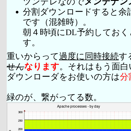
ツンデレなので
メンテナン
分割ダウンロードすると余
です（混雑時）。
朝４時頃にDL予約してお
す。
重いからって
過度に同時接続
す
せん
なります
。それはもう面白
ダウンローダをお使いの方は
分
緑のが、繋がってる数。