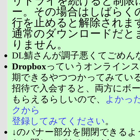
リトライを続けると制限
ー。その場合はしばらく
行を止めると解除されま
通常のダウンロードだと
りません。
DL鯖さんが調子悪くてごめん
Dropbox
っていうオンラインス
期できるやつつかってみてい
招待で入会すると、両方にボ
もらえるらしいので、
よかっ
クから
登録してみてください
。
↓のバナー部分を開閉できるよ