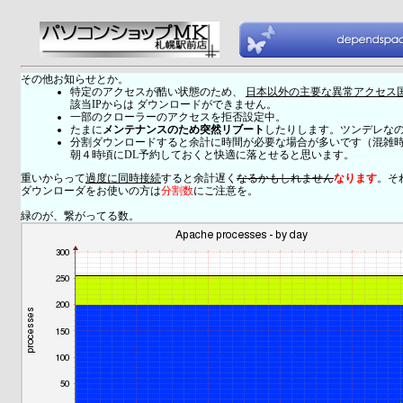
その他お知らせとか。
特定のアクセスが酷い状態のため、
日本以外の主要な異常アクセス
該当IPからは ダウンロードができません。
一部のクローラーのアクセスを拒否設定中。
たまに
メンテナンスのため突然リブート
したりします。ツンデレな
分割ダウンロードすると余計に時間が必要な場合が多いです（混雑
朝４時頃にDL予約しておくと快適に落とせると思います。
重いからって
過度に同時接続
すると余計遅く
なるかもしれません
なります
。そ
ダウンローダをお使いの方は
分割数
にご注意を。
緑のが、繋がってる数。