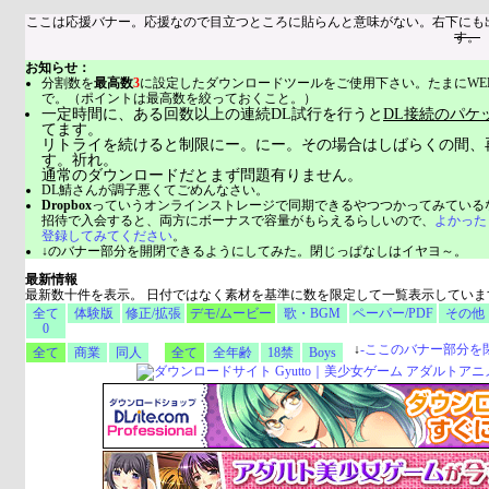
ここは応援バナー。応援なので目立つところに貼らんと意味がない。右下にも
す。
お知らせ：
分割数を
最高数
3
に設定したダウンロードツールをご使用下さい。たまにWE
で。（ポイントは最高数を絞っておくこと。）
一定時間に、ある回数以上の連続DL試行を行うと
DL接続のパケ
てます。
リトライを続けると制限にー。にー。その場合はしばらくの間、
す。祈れ。
通常のダウンロードだとまず問題有りません。
DL鯖さんが調子悪くてごめんなさい。
Dropbox
っていうオンラインストレージで同期できるやつつかってみている
招待で入会すると、両方にボーナスで容量がもらえるらしいので、
よかった
登録してみてください
。
↓のバナー部分を開閉できるようにしてみた。閉じっぱなしはイヤヨ～。
最新情報
最新数十件を表示。 日付ではなく素材を基準に数を限定して一覧表示していま
全て
体験版
修正/拡張
デモ/ムービー
歌・BGM
ペーパー/PDF
その他
0
↓
-
ここのバナー部分を
全て
商業
同人
全て
全年齢
18禁
Boys