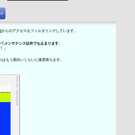
国
からのアクセスをフィルタリングしています。
ので
メンテナンス以外でも止まります
。
時）。
れはもう面白いくらいに速度落ちます。