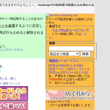
出てきますのでよろしく～。
JavaScriptで15秒程度で順番に入れ替わりま
Bサーバ再起動することがあるの
フリーで10監視対象とか絶妙に少な
いぜｗ
ットを破棄
するように設定し
あばうと
つんでれみらーについて
再試行を止めると解除されま
ミラー依頼に関しては
こち
ら
。
検索
なう。
らこのリンクから
種類別メーカーリスト
[
商業全年齢
] [
同人全年齢
]
す。
[
商業アダルト
] [
同人アダルト
]
[
商業boys
] [
同人boys
] [
その他]
あ、
アダルト
と
boys
に関しては
閉じる・開く
18歳未満
の人は見ちゃ駄目で
す。目がつぶれます。
↑うちのバナーです。
バナーは直推奨でお願いします。