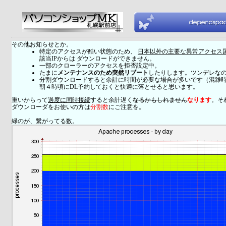
その他お知らせとか。
特定のアクセスが酷い状態のため、
日本以外の主要な異常アクセス
該当IPからは ダウンロードができません。
一部のクローラーのアクセスを拒否設定中。
たまに
メンテナンスのため突然リブート
したりします。ツンデレな
分割ダウンロードすると余計に時間が必要な場合が多いです（混雑
朝４時頃にDL予約しておくと快適に落とせると思います。
重いからって
過度に同時接続
すると余計遅く
なるかもしれません
なります
。そ
ダウンローダをお使いの方は
分割数
にご注意を。
緑のが、繋がってる数。