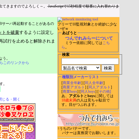
出てきますのでよろしく～。
JavaScriptで15秒程度で順番に入れ替わりま
Bサーバ再起動することがあるの
フリーで10監視対象とか絶妙に少な
いぜｗ
ットを破棄
するように設定し
あばうと
つんでれみらーについて
再試行を止めると解除されま
ミラー依頼に関しては
こち
ら
。
検索
なう。
らこのリンクから
種類別メーカーリスト
[
商業全年齢
] [
同人全年齢
]
す。
[
商業アダルト
] [
同人アダルト
]
[
商業boys
] [
同人boys
] [
その他]
あ、
アダルト
と
boys
に関しては
閉じる・開く
18歳未満
の人は見ちゃ駄目で
す。目がつぶれます。
↑うちのバナーです。
バナーは直推奨でお願いします。