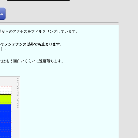
国
からのアクセスをフィルタリングしています。
ので
メンテナンス以外でも止まります
。
時）。
れはもう面白いくらいに速度落ちます。