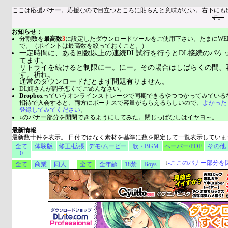
ここは応援バナー。応援なので目立つところに貼らんと意味がない。右下にも
す。
お知らせ：
分割数を
最高数
3
に設定したダウンロードツールをご使用下さい。たまにWE
で。（ポイントは最高数を絞っておくこと。）
一定時間に、ある回数以上の連続DL試行を行うと
DL接続のパケ
てます。
リトライを続けると制限にー。にー。その場合はしばらくの間、
す。祈れ。
通常のダウンロードだとまず問題有りません。
DL鯖さんが調子悪くてごめんなさい。
Dropbox
っていうオンラインストレージで同期できるやつつかってみている
招待で入会すると、両方にボーナスで容量がもらえるらしいので、
よかった
登録してみてください
。
↓のバナー部分を開閉できるようにしてみた。閉じっぱなしはイヤヨ～。
最新情報
最新数十件を表示。 日付ではなく素材を基準に数を限定して一覧表示していま
全て
体験版
修正/拡張
デモ/ムービー
歌・BGM
ペーパー/PDF
その他
0
↓
-
ここのバナー部分を
全て
商業
同人
全て
全年齢
18禁
Boys