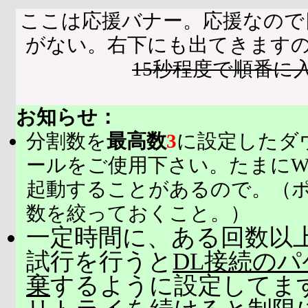
ここは応援バナー。応援なので
がない。右下にも出てきます
15秒程度で順番に
お知らせ：
分割数を
最高数
3
に設定したダ
ールをご使用下さい。たまにW
起動することがあるので。（
数を絞っておくこと。）
一定時間に、ある回数以上
試行を行うと
DL接続の
棄
するように設定してま