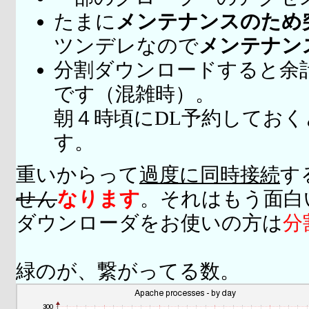
たまに
メンテナンスのため
ツンデレなので
メンテナン
分割ダウンロードすると余
です（混雑時）。
朝４時頃にDL予約してお
す。
重いからって
過度に同時接続
す
せん
なります
。それはもう面白
ダウンローダをお使いの方は
分
緑のが、繋がってる数。