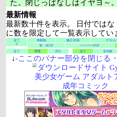
た。閉じっぱなしはイヤヨ～
最新情報
最新数十件を表示。 日付ではな
に数を限定して一覧表示してい
全て
体験版
修正/拡張
デモ/ム
0
歌・BGM
ペーパー/PDF
全て
商業
同人
全て
全年齢
↓
-
ここのバナー部分を閉じる