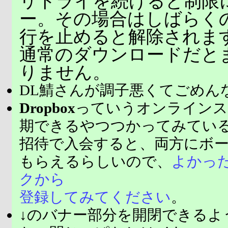
リトライを続けると制限
ー。その場合はしばらく
行を止めると解除されま
通常のダウンロードだと
りません。
DL鯖さんが調子悪くてごめん
Dropbox
っていうオンラインス
期できるやつつかってみてい
招待で入会すると、両方にボ
もらえるらしいので、
よかっ
クから
登録してみてください
。
↓のバナー部分を開閉できるよ