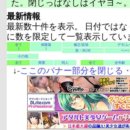
た。閉じっぱなしはイヤヨ～
最新情報
最新数十件を表示。 日付ではな
に数を限定して一覧表示してい
全て
体験版
修正/拡張
デモ/ム
1
1
歌・BGM
ペーパ
その他
全て
商業
同人
全て
全年齢
↓
-
ここのバナー部分を閉じる