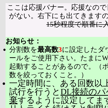
ここは応援バナー。応援なので
がない。右下にも出てきます
15秒程度で順番に
お知らせ：
分割数を
最高数
3
に設定したダ
ールをご使用下さい。たまにW
起動することがあるので。（
数を絞っておくこと。）
一定時間に、ある回数以上
試行を行うと
DL接続の
棄
するように設定してま