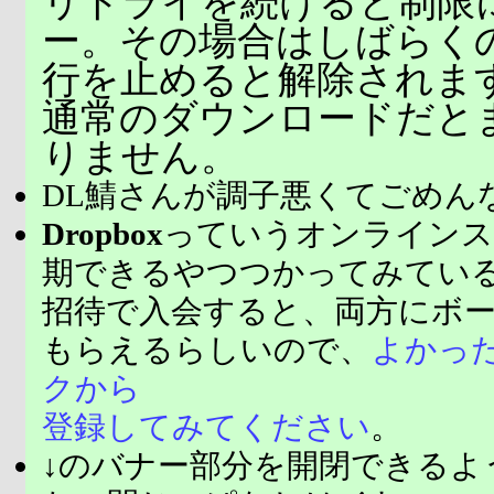
リトライを続けると制限
ー。その場合はしばらく
行を止めると解除されま
通常のダウンロードだと
りません。
DL鯖さんが調子悪くてごめん
Dropbox
っていうオンラインス
期できるやつつかってみてい
招待で入会すると、両方にボ
もらえるらしいので、
よかっ
クから
登録してみてください
。
↓のバナー部分を開閉できるよ