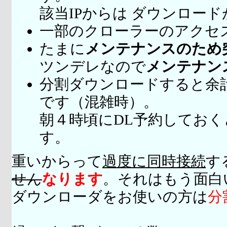
該当IPからは ダウンロー
一部のクローラーのアクセ
たまに
メンテナンスのため
ツンデレなので
メンテナン
分割ダウンロードすると余
です（混雑時）。
朝４時頃にDL予約してお
す。
重いからって
過度に同時接続
す
せん
なります
。それはもう面白
ダウンローダをお使いの方は
分