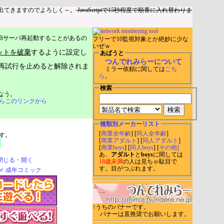
出てきますのでよろしく～。
JavaScriptで15秒程度で順番に入れ替わりま
Bサーバ再起動することがあるの
フリーで10監視対象とか絶妙に少な
いぜｗ
ットを破棄
するように設定し
あばうと
つんでれみらーについて
再試行を止めると解除されま
ミラー依頼に関しては
こち
ら
。
検索
なう。
らこのリンクから
種類別メーカーリスト
[
商業全年齢
] [
同人全年齢
]
す。
[
商業アダルト
] [
同人アダルト
]
[
商業boys
] [
同人boys
] [
その他]
あ、
アダルト
と
boys
に関しては
閉じる・開く
18歳未満
の人は見ちゃ駄目で
す。目がつぶれます。
↑うちのバナーです。
バナーは直推奨でお願いします。