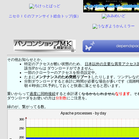
ニセＯＩＣのファンサイト総合トップ(仮）
その他お知らせとか。
特定のアクセスが酷い状態のため、
日本以外の主要な異常アクセス
該当IPからは ダウンロードができません。
一部のクローラーのアクセスを拒否設定中。
たまに
メンテナンスのため突然リブート
したりします。ツンデレな
分割ダウンロードすると余計に時間が必要な場合が多いです（混雑
朝４時頃にDL予約しておくと快適に落とせると思います。
重いからって
過度に同時接続
すると余計遅く
なるかもしれません
なります
。そ
ダウンローダをお使いの方は
分割数
にご注意を。
緑のが、繋がってる数。