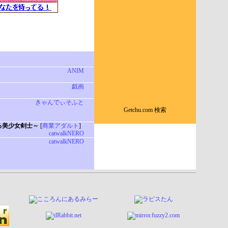
ANIM
戯画
きゃんでぃそふと
Getchu.com 検索
る美少女剣士～
[
商業アダルト
]
catwalkNERO
catwalkNERO