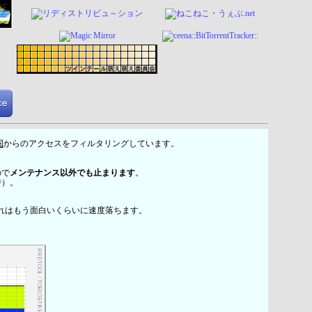
国
からのアクセスをフィルタリングしています。
ので
メンテナンス以外でも止まります
。
時）。
れはもう面白いくらいに速度落ちます。