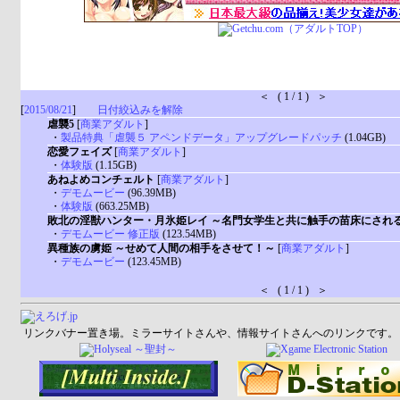
＜ ( 1 / 1 ) ＞
[
2015/08/21
]
日付絞込みを解除
虐襲5
[
商業アダルト
]
・
製品特典「虐襲５ アペンドデータ」アップグレードパッチ
(1.04GB)
恋愛フェイズ
[
商業アダルト
]
・
体験版
(1.15GB)
あねよめコンチェルト
[
商業アダルト
]
・
デモムービー
(96.39MB)
・
体験版
(663.25MB)
敗北の淫獣ハンター・月氷姫レイ ～名門女学生と共に触手の苗床にされ
・
デモムービー 修正版
(123.54MB)
異種族の虜姫 ～せめて人間の相手をさせて！～
[
商業アダルト
]
・
デモムービー
(123.45MB)
＜ ( 1 / 1 ) ＞
リンクバナー置き場。ミラーサイトさんや、情報サイトさんへのリンクです。