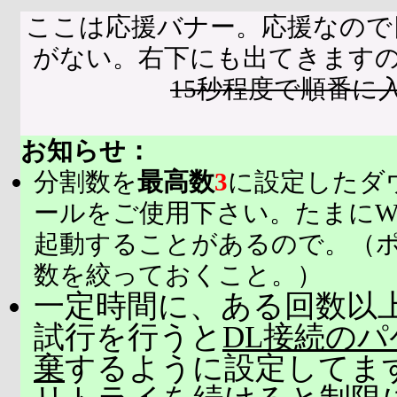
ここは応援バナー。応援なので
がない。右下にも出てきます
15秒程度で順番に
お知らせ：
分割数を
最高数
3
に設定したダ
ールをご使用下さい。たまにW
起動することがあるので。（
数を絞っておくこと。）
一定時間に、ある回数以上
試行を行うと
DL接続の
棄
するように設定してま