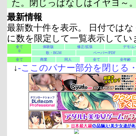
た。閉じっぱなしはイヤヨ～
最新情報
最新数十件を表示。 日付ではな
に数を限定して一覧表示してい
全て
体験版
修正/拡張
デモ/ム
0
歌・BGM
ペーパー/PDF
全て
商業
同人
全て
全年齢
↓
-
ここのバナー部分を閉じる