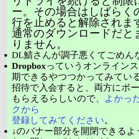
リトライを続けると制限
ー。その場合はしばらく
行を止めると解除されま
通常のダウンロードだと
りません。
DL鯖さんが調子悪くてごめん
Dropbox
っていうオンラインス
期できるやつつかってみてい
招待で入会すると、両方にボ
もらえるらしいので、
よかっ
クから
登録してみてください
。
↓のバナー部分を開閉できるよ