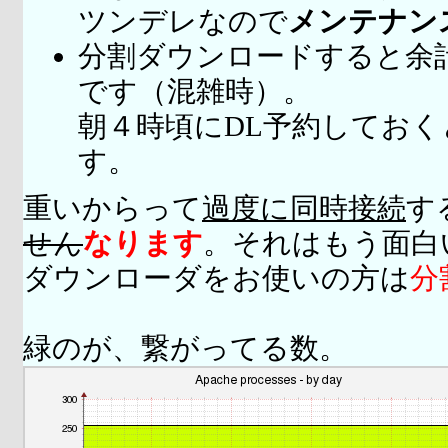
ツンデレなので
メンテナン
分割ダウンロードすると余
です（混雑時）。
朝４時頃にDL予約してお
す。
重いからって
過度に同時接続
す
せん
なります
。それはもう面白
ダウンローダをお使いの方は
分
緑のが、繋がってる数。