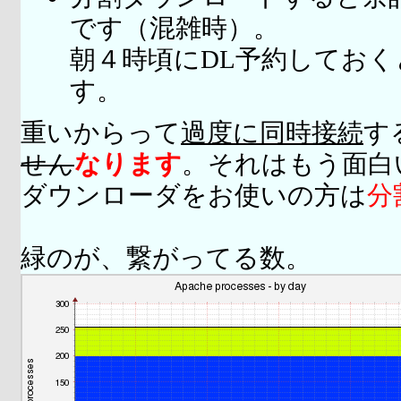
です（混雑時）。
朝４時頃にDL予約してお
す。
重いからって
過度に同時接続
す
せん
なります
。それはもう面白
ダウンローダをお使いの方は
分
緑のが、繋がってる数。