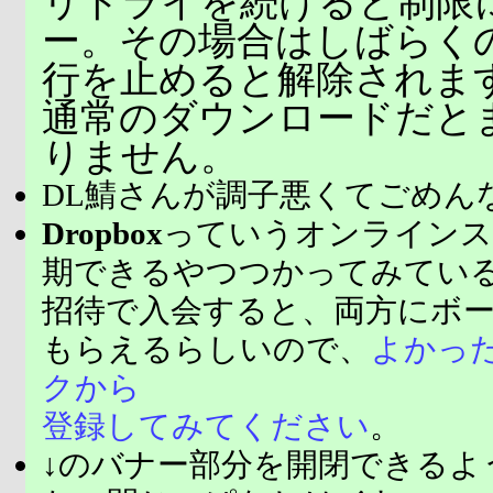
リトライを続けると制限
ー。その場合はしばらく
行を止めると解除されま
通常のダウンロードだと
りません。
DL鯖さんが調子悪くてごめん
Dropbox
っていうオンラインス
期できるやつつかってみてい
招待で入会すると、両方にボ
もらえるらしいので、
よかっ
クから
登録してみてください
。
↓のバナー部分を開閉できるよ