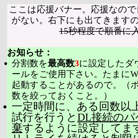
ここは応援バナー。応援なので
がない。右下にも出てきます
15秒程度で順番に
お知らせ：
分割数を
最高数
3
に設定したダ
ールをご使用下さい。たまにW
起動することがあるので。（
数を絞っておくこと。）
一定時間に、ある回数以上
試行を行うと
DL接続の
棄
するように設定してま