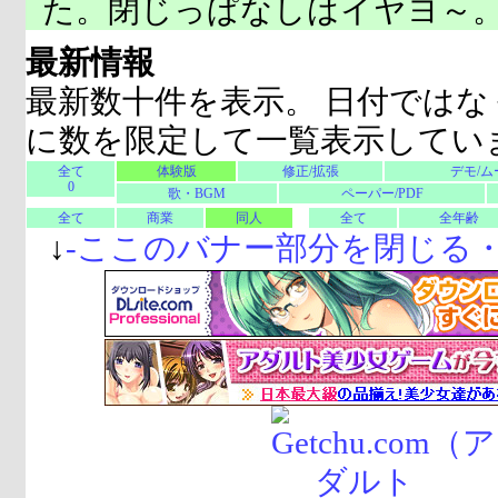
た。閉じっぱなしはイヤヨ～
最新情報
最新数十件を表示。 日付ではな
に数を限定して一覧表示してい
全て
体験版
修正/拡張
デモ/ム
0
歌・BGM
ペーパー/PDF
全て
商業
同人
全て
全年齢
↓
-
ここのバナー部分を閉じる