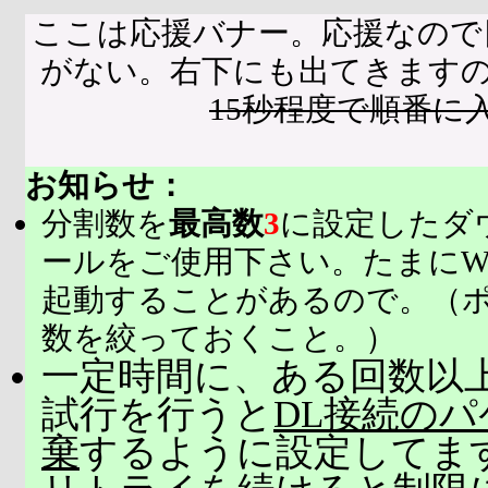
ここは応援バナー。応援なので
がない。右下にも出てきます
15秒程度で順番に
お知らせ：
分割数を
最高数
3
に設定したダ
ールをご使用下さい。たまにW
起動することがあるので。（
数を絞っておくこと。）
一定時間に、ある回数以上
試行を行うと
DL接続の
棄
するように設定してま