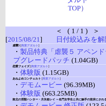
＜ ( 1 / 1 ) ＞
[
2015/08/21
]
日付絞込みを解
虐襲5
[
商業アダルト
]
・
製品特典「虐襲５ アペン
プグレードパッチ
(1.04GB)
恋愛フェイズ
[
商業アダルト
]
・
体験版
(1.15GB)
あねよめコンチェルト
[
商業アダルト
]
・
デモムービー
(96.39MB)
・
体験版
(663.25MB)
敗北の淫獣ハンター・月氷姫レイ ～名門女学生と共に触手の苗床にされ
・
デモムービー 修正版
(123.