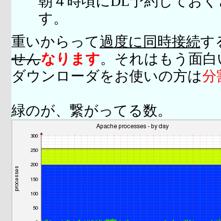
朝４時頃にDL予約してお
す。
重いからって
過度に同時接続
す
せん
なります
。それはもう面白
ダウンローダをお使いの方は
分
緑のが、繋がってる数。