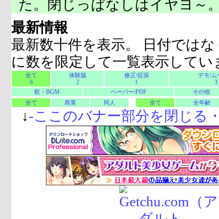
た。閉じっぱなしはイヤヨ～
最新情報
最新数十件を表示。 日付ではな
に数を限定して一覧表示してい
全て
体験版
修正/拡張
デモ/ム
6
2
1
3
歌・BGM
ペーパー/PDF
その他
全て
商業
同人
全て
全年齢
↓
-
ここのバナー部分を閉じる