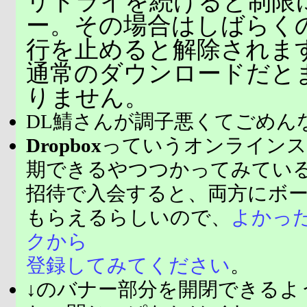
リトライを続けると制限
ー。その場合はしばらく
行を止めると解除されま
通常のダウンロードだと
りません。
DL鯖さんが調子悪くてごめん
Dropbox
っていうオンラインス
期できるやつつかってみてい
招待で入会すると、両方にボ
もらえるらしいので、
よかっ
クから
登録してみてください
。
↓のバナー部分を開閉できるよ