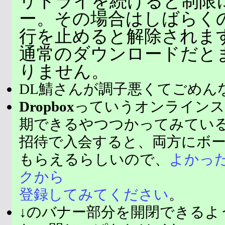
リトライを続けると制限
ー。その場合はしばらく
行を止めると解除されま
通常のダウンロードだと
りません。
DL鯖さんが調子悪くてごめん
Dropbox
っていうオンラインス
期できるやつつかってみてい
招待で入会すると、両方にボ
もらえるらしいので、
よかっ
クから
登録してみてください
。
↓のバナー部分を開閉できるよ