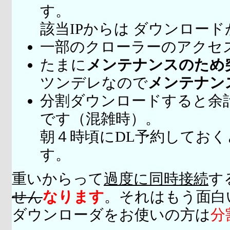
す。
該当IPからは ダウンロー
一部のクローラーのアクセ
たまに
メンテナンスのため
ツンデレなので
メンテナン
分割ダウンロードすると余
です（混雑時）。
朝４時頃にDL予約してお
す。
重いからって
過度に同時接続
す
せん
なります
。それはもう面白
ダウンローダをお使いの方は
分