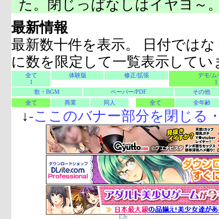
た。閉じっぱなしはイヤヨ～
最新情報
最新数十件を表示。 日付ではな
に数を限定して一覧表示してい
全て
体験版
修正/拡張
デモ/ム
1
1
歌・BGM
ペーパー/PDF
その他
全て
商業
同人
全て
全年齢
↓
-
ここのバナー部分を閉じる