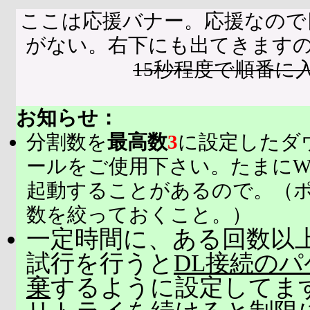
ここは応援バナー。応援なので
がない。右下にも出てきます
15秒程度で順番に
お知らせ：
分割数を
最高数
3
に設定したダ
ールをご使用下さい。たまにW
起動することがあるので。（
数を絞っておくこと。）
一定時間に、ある回数以上
試行を行うと
DL接続の
棄
するように設定してま