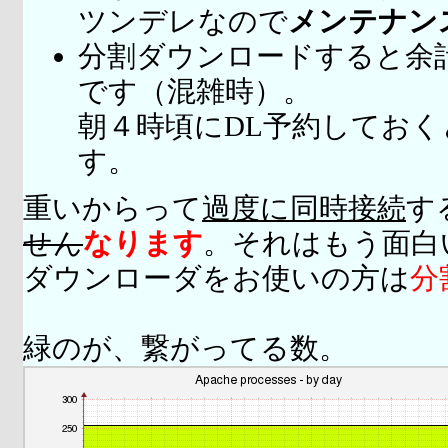
ツンデレなので
メンテナン
分割ダウンロードすると余
です（混雑時）。
朝４時頃にDL予約してお
す。
重いからって
過度に同時接続
す
せん
なります
。それはもう面白
ダウンローダをお使いの方は
分
緑のが、繋がってる数。