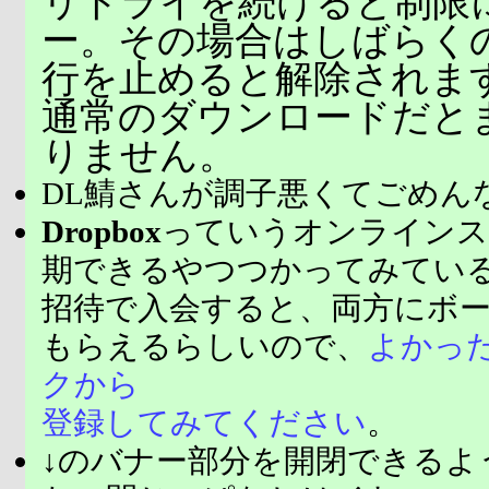
リトライを続けると制限
ー。その場合はしばらく
行を止めると解除されま
通常のダウンロードだと
りません。
DL鯖さんが調子悪くてごめん
Dropbox
っていうオンラインス
期できるやつつかってみてい
招待で入会すると、両方にボ
もらえるらしいので、
よかっ
クから
登録してみてください
。
↓のバナー部分を開閉できるよ