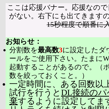
ここは応援バナー。応援なので
がない。右下にも出てきます
15秒程度で順番に
お知らせ：
分割数を
最高数
3
に設定したダ
ールをご使用下さい。たまにW
起動することがあるので。（
数を絞っておくこと。）
一定時間に、ある回数以上
試行を行うと
DL接続の
棄
するように設定してま