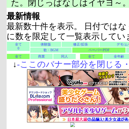
た。閉じっぱなしはイヤヨ～
最新情報
最新数十件を表示。 日付ではな
に数を限定して一覧表示してい
全て
体験版
修正/拡張
デモ/ム
0
歌・BGM
ペーパー/PDF
全て
商業
同人
全て
全年齢
↓
-
ここのバナー部分を閉じる