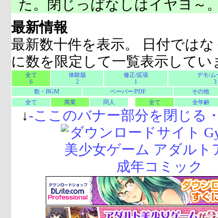
た。閉じっぱなしはイヤヨ～
最新情報
最新数十件を表示。 日付ではな
に数を限定して一覧表示してい
全て
体験版
修正/拡張
デモ/ム
6
2
1
3
歌・BGM
ペーパー/PDF
その他
全て
商業
同人
全て
全年齢
↓
-
ここのバナー部分を閉じる