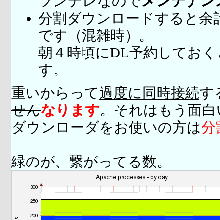
ツンデレなので
メンテナン
分割ダウンロードすると余
です（混雑時）。
朝４時頃にDL予約してお
す。
重いからって
過度に同時接続
す
せん
なります
。それはもう面白
ダウンローダをお使いの方は
分
緑のが、繋がってる数。