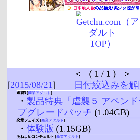
＜ ( 1 / 1 ) ＞
[
2015/08/21
]
日付絞込みを解
虐襲5
[
商業アダルト
]
・
製品特典「虐襲５ アペン
プグレードパッチ
(1.04GB)
恋愛フェイズ
[
商業アダルト
]
・
体験版
(1.15GB)
あねよめコンチェルト
[
商業アダルト
]