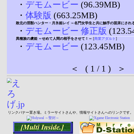
・
デモムービー
(96.39MB)
・
体験版
(663.25MB)
敗北の淫獣ハンター・月氷姫レイ ～名門女学生と共に触手の苗床にされ
・
デモムービー 修正版
(123.
異種族の虜姫 ～せめて人間の相手をさせて！～
[
商業アダルト
]
・
デモムービー
(123.45MB)
＜ ( 1 / 1 ) ＞
リンクバナー置き場。ミラーサイトさんや、情報サイトさんへのリンクです。