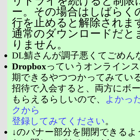
リトライを続けると制限
ー。その場合はしばらく
行を止めると解除されま
通常のダウンロードだと
りません。
DL鯖さんが調子悪くてごめん
Dropbox
っていうオンラインス
期できるやつつかってみてい
招待で入会すると、両方にボ
もらえるらしいので、
よかっ
クから
登録してみてください
。
↓のバナー部分を開閉できるよ