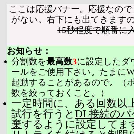
ここは応援バナー。応援なので
がない。右下にも出てきます
15秒程度で順番に
お知らせ：
分割数を
最高数
3
に設定したダ
ールをご使用下さい。たまにW
起動することがあるので。（
数を絞っておくこと。）
一定時間に、ある回数以上
試行を行うと
DL接続の
棄
するように設定してま