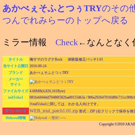
あかべぇそふとつぅTRY
のその
つんでれみらーのトップへ戻る
ミラー情報
Check
←なんとなく
タイトル
俺サマのラグナRock 体験版修正パッチ1.01
当サイト公開日
2010-09-24
ブランド
あかべぇそふとつぅTRY
メーカー
サイト
ファイルサイズ
4.60MB(4,826,161Byte)
md5/sha1
081beb044dd70480f582faa00155db3a / 906a29264701ffd80c711cc908
※md5/sha1に関しては、わかる人向けです。
WEB_trial_patch1.01.zip
ダウンロード
形式：ZIP (右クリックで保存を推
Holyseal情報
Holyseal ～聖封～へ
Copyright ©2010 AKA