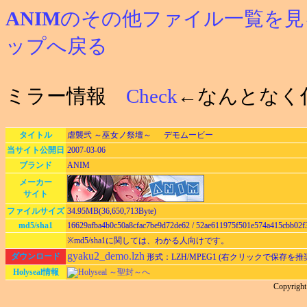
ANIM
のその他ファイル一覧を見
ップへ戻る
ミラー情報
Check
←なんとなく
タイトル
虐襲弐 ～巫女ノ祭壇～ デモムービー
当サイト公開日
2007-03-06
ブランド
ANIM
メーカー
サイト
ファイルサイズ
34.95MB(36,650,713Byte)
md5/sha1
16629afba4b0c50a8cfac7be9d72de62 / 52ae611975f501e574a415cbb02f
※md5/sha1に関しては、わかる人向けです。
gyaku2_demo.lzh
ダウンロード
形式：LZH/MPEG1 (右クリックで保存を推
Holyseal情報
Holyseal ～聖封～へ
Copyrigh