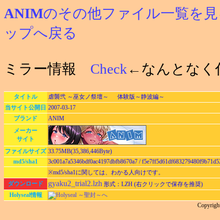
ANIM
のその他ファイル一覧を見
ップへ戻る
ミラー情報
Check
←なんとなく
タイトル
虐襲弐 ～巫女ノ祭壇～ 体験版～静波編～
当サイト公開日
2007-03-17
ブランド
ANIM
メーカー
サイト
ファイルサイズ
33.75MB(35,386,446Byte)
md5/sha1
3c001a7a5346bdf0ac4197dbfb8670a7 / f5e7ff5d61df683279480f9b71d
※md5/sha1に関しては、わかる人向けです。
gyaku2_trial2.lzh
ダウンロード
形式：LZH (右クリックで保存を推奨)
Holyseal情報
Holyseal ～聖封～へ
Copyrigh