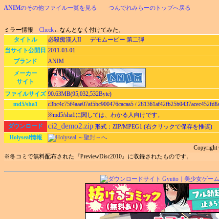
ANIM
のその他ファイル一覧を見る
つんでれみらーのトップへ戻る
ミラー情報
Check
←なんとなく付けてみた。
タイトル
必殺痴漢人II デモムービー 第二弾
当サイト公開日
2011-03-01
ブランド
ANIM
メーカー
サイト
ファイルサイズ
90.63MB(95,032,532Byte)
md5/sha1
c3bc4c75f4aae07af5bc900476cacaa5 / 281361af42fb25b0437acec452fd
※md5/sha1に関しては、わかる人向けです。
ci2_demo2.zip
ダウンロード
形式：ZIP/MPEG1 (右クリックで保存を推奨)
Holyseal情報
Holyseal ～聖封～へ
Copyright
※冬コミで無料配布された『PreviewDisc2010』に収録されたものです。