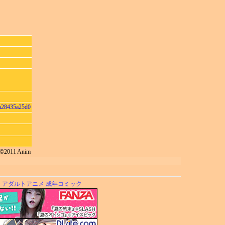
8a28435a25d0
 ©2011 Anim