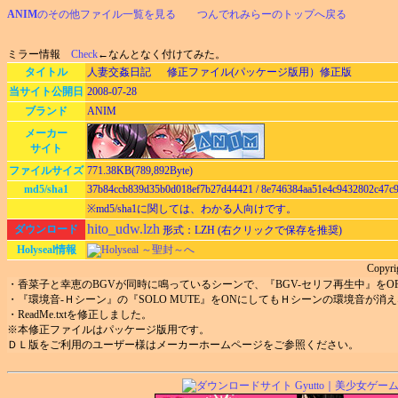
ANIM
のその他ファイル一覧を見る
つんでれみらーのトップへ戻る
ミラー情報
Check
←なんとなく付けてみた。
タイトル
人妻交姦日記 修正ファイル(パッケージ版用）修正版
当サイト公開日
2008-07-28
ブランド
ANIM
メーカー
サイト
ファイルサイズ
771.38KB(789,892Byte)
md5/sha1
37b84ccb839d35b0d018ef7b27d44421 / 8e746384aa51e4c9432802c47c
※md5/sha1に関しては、わかる人向けです。
hito_udw.lzh
ダウンロード
形式：LZH (右クリックで保存を推奨)
Holyseal情報
Holyseal ～聖封～へ
Copyri
・香菜子と幸恵のBGVが同時に鳴っているシーンで、『BGV-セリフ再生中』をO
・『環境音-Ｈシーン』の『SOLO MUTE』をONにしてもＨシーンの環境音が消
・ReadMe.txtを修正しました。
※本修正ファイルはパッケージ版用です。
ＤＬ版をご利用のユーザー様はメーカーホームページをご参照ください。