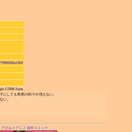
979066b6ba18b8
ght ©2008 Anim
FFにしても幸恵のBGVが消えない。
えない。