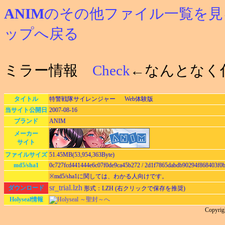
ANIM
のその他ファイル一覧を見
ップへ戻る
ミラー情報
Check
←なんとなく
タイトル
特警戦隊サイレンジャー Web体験版
当サイト公開日
2007-08-16
ブランド
ANIM
メーカー
サイト
ファイルサイズ
51.45MB(53,954,363Byte)
md5/sha1
0c727fcd441444e6c07f0de9ca45b272 / 2d1f7865dabdb90294f868403f0
※md5/sha1に関しては、わかる人向けです。
sr_trial.lzh
ダウンロード
形式：LZH (右クリックで保存を推奨)
Holyseal情報
Holyseal ～聖封～へ
Copyrig