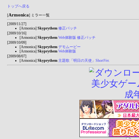
トップへ戻る
Armonica
[
] ミラー一覧
[2009/11/27]
[Armonica]
Skyprythem
修正パッチ
[2009/10/16]
[Armonica]
Skyprythem
Web体験版 修正パッチ
[2009/10/09]
[Armonica]
Skyprythem
デモムービー
[Armonica]
Skyprythem
Web体験版
[2009/08/07]
[Armonica]
Skyprythem
主題歌「明日の天使」ShortVer.